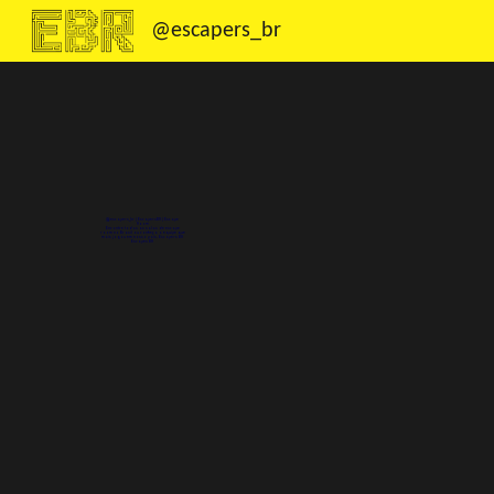
@escapers_br
Sk
@escapers_br | EscapersBR | Escape
Room
Encontre todas as salas de escape
room no Brasil ou conheça a equipe que
mais jogou em nosso país. Escapers BR
Escapes BR