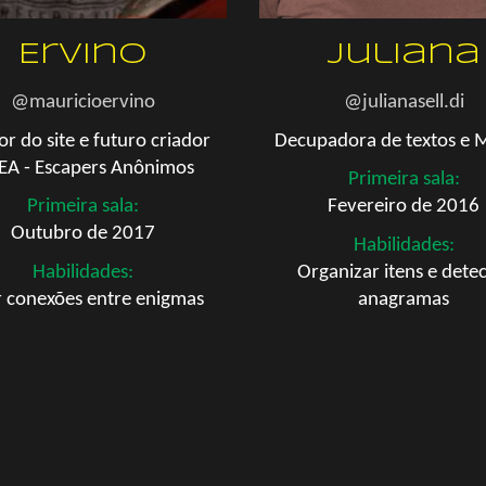
Ervino
Juliana
@
mauricioervino
@julianasell.di
or do site e futuro criador
Decupadora de textos e
M
EA - Escapers Anônimos
Primeira sala:
Primeira sala:
Fevereiro de 2016
Outubro
de 2017
Habilidade
s
:
Habilidades:
Organizar itens
e detec
r conexões entre enigmas
anagramas