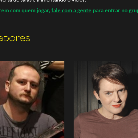
erta de salas e alimentando o vício)!
 tem com quem jogar,
fale com a gente
para entrar no gr
adores