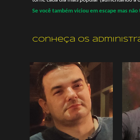
torne cada dia mais popular (aumentando a of
Se você também viciou em escape mas não
Conheça os administr