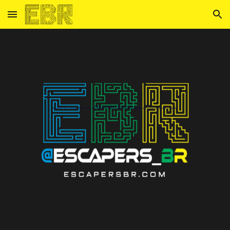
Skip to main content
Skip to navigation
@escapers_br | EscapersBR | Escape Room
Encontre todas as salas de escape room no Brasil ou conheça a equipe que mais jogou em nosso país. Escapers BR Escapes BR