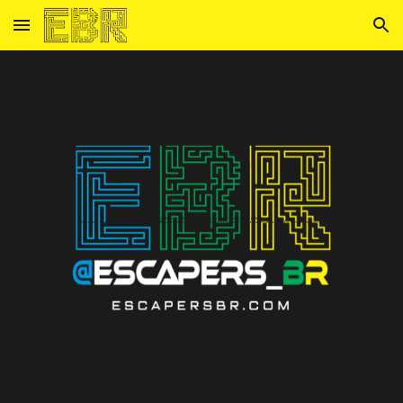
Skip to main content
Skip to navigation
@escapers_br | EscapersBR | Escape Room | Escape Game | Salas de fuga
Encontre todas as salas de escape room pelo Brasil e entre para o grupo de whatsapp mais viciado que existe no país. Escapers BR Escapes BR