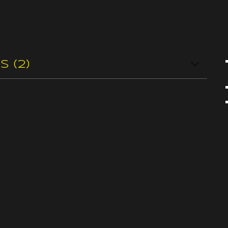
s (
2
)