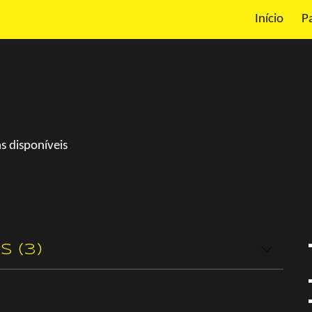
Início
P
ip to main content
Skip to navigat
s disponíveis
s (3)