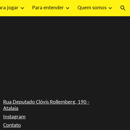
ara jogar
Para entender
Quem somos
ion
Rua Deputado Clóvis Rollemberg, 190 -
Atalaia
Inst
agram
Contato