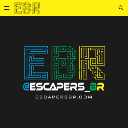
Skip to main content
Skip to navigation
@escapers_br | EscapersBR | Escape Room | Escape Game | Salas de fuga
Encontre todas as salas de escape room pelo Brasil e entre para o grupo de whatsapp mais viciado que existe no país. Escapers BR Escapes BR