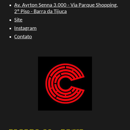
Av. Ayrton Senna 3.000 - Via Parque Shopping,
2º Piso - Barra da Tijuca
Site
Instagram
Contato