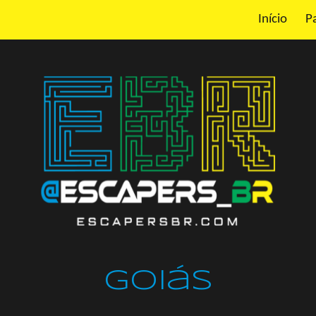
Início
P
ip to main content
Skip to navigat
Goiás