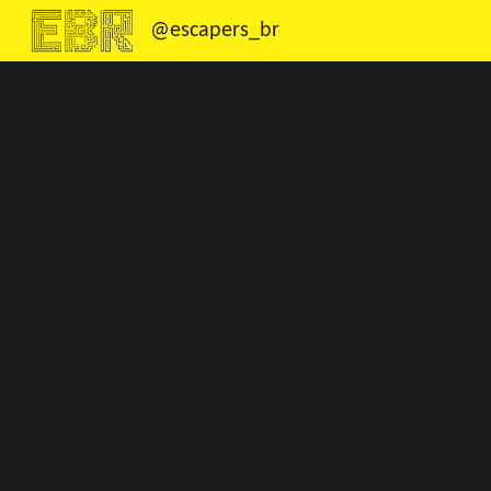
@escapers_br
Sk